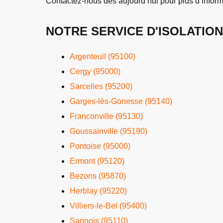
Contactez-nous dès aujourd’hui pour plus d’informa
NOTRE SERVICE D'ISOLATION
Argenteuil (95100)
Cergy (95000)
Sarcelles (95200)
Garges-lès-Gonesse (95140)
Franconville (95130)
Goussainville (95190)
Pontoise (95000)
Ermont (95120)
Bezons (95870)
Herblay (95220)
Villiers-le-Bel (95400)
Sannois (95110)